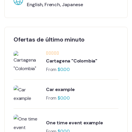
English
,
French
,
Japanese
Ofertas de último minuto
Cartagena "Colombia"
From
$
0.00
Car example
From
$
0.00
One time event example
From
$
0.00